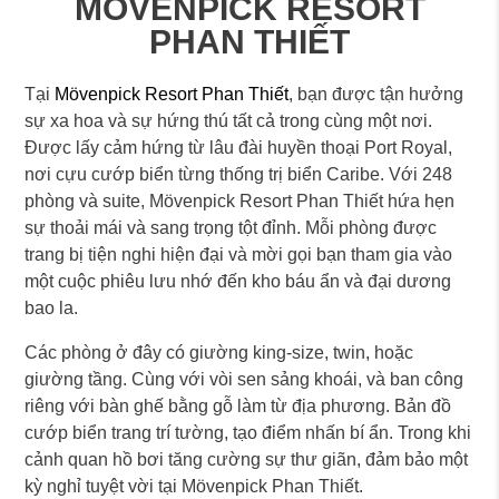
MÖVENPICK RESORT
PHAN THIẾT
Tại
Mövenpick Resort Phan Thiết
, bạn được tận hưởng
sự xa hoa và sự hứng thú tất cả trong cùng một nơi.
Được lấy cảm hứng từ lâu đài huyền thoại Port Royal,
nơi cựu cướp biển từng thống trị biển Caribe. Với 248
phòng và suite, Mövenpick Resort Phan Thiết hứa hẹn
sự thoải mái và sang trọng tột đỉnh. Mỗi phòng được
trang bị tiện nghi hiện đại và mời gọi bạn tham gia vào
một cuộc phiêu lưu nhớ đến kho báu ẩn và đại dương
bao la.
Các phòng ở đây có giường king-size, twin, hoặc
giường tầng. Cùng với vòi sen sảng khoái, và ban công
riêng với bàn ghế bằng gỗ làm từ địa phương. Bản đồ
cướp biển trang trí tường, tạo điểm nhấn bí ẩn. Trong khi
cảnh quan hồ bơi tăng cường sự thư giãn, đảm bảo một
kỳ nghỉ tuyệt vời tại Mövenpick Phan Thiết.