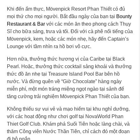
Khi đến ẩm thực, Mövenpick Resort Phan Thiết có đủ
mọi thứ cho mọi người. Bắt đầu ngày của bạn tại
Bounty
Restaurant & Bar
với các món ăn theo phong cách Thụy
Sĩ cho bữa sáng, trưa và tối. Đối với cà phê nổi tiếng của
Mövenpick, kem, hoặc các món nhẹ, hãy đến Captain’s
Lounge với tầm nhìn ra hồ bơi vô cực.
Hơn nữa, thưởng thức hương vị của Caribe tại Black
Pearl. Hoặc, thưởng thức cocktail sảng khoái và thưởng
thức đồ ăn nhẹ tại Treasure Island Pool Bar bên hồ
nước. Và đừng quên về “Giờ Chocolate” hàng ngày
miễn phí, một món tráng miệng ngọt ngào tại sảnh để
tăng cường trải nghiệm Mövenpick Phan Thiết của bạn.
Không thiếu sự vui vẻ và mạo hiểm tại khu nghỉ dưỡng,
với các hoạt động như chơi golf tại NovaWorld Phan
Thiet Golf Club. Khám phá Suối Tiên hoặc làng chài, và
thăm Công viên Nước Thần Tiên, chỉ cách đó một đoạn
đi bộ ngắn.