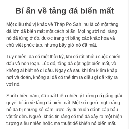
Bí ẩn về tảng đá biến mất
Một điều thú vị khác về Tháp Po Sah Inu là có một tảng
đá lớn đã biến mất một cách bí ẩn. Mọi người nói rằng
nó đã từng ở đó, được trang trí bằng các khắc hoạ và
chữ viết phức tạp, nhưng bây giờ nó đã mất.
Tuy nhiên, đã có một thời kỳ, khi có rất nhiều cuộc chiến
đấu và hỗn loạn. Lúc đó, tảng đá đột ngột biến mất, và
không ai biết nó đi đâu. Ngay cả sau khi tìm kiếm khắp
nơi và đoán, không ai đã có thể tìm ra điều gì đã xảy ra
với nó.
Suốt nhiều năm, đã xuất hiện nhiều ý tưởng cố gắng giải
quyết bí ẩn về tảng đá biến mất. Một số người nghĩ rằng
nó đã bị những kẻ xâm lược lấy đi muốn đánh cắp báu
vật từ đền. Người khác tin rằng có thể đã xảy ra một hiện
tượng siêu nhiên hoặc ma thuật để khiến nó biến mất.