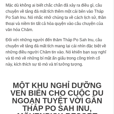
Mặc dù không ai biết chắc chắn đã xảy ra điều gì, câu
chuyện về tảng đá mất tích thêm một cái bẻn vào Tháp
Po Sah Inu. Nó nhắc nhở chúng ta về cách lịch sử, thần
thoại và niềm tin tất cả hòa quyện vào câu chuyện của
văn hóa Chăm.
Đối với những người đến thăm Tháp Po Sah Inu, câu
chuyện về tảng đá mất tích mang lại cái nhìn đặc biệt về
những điều người Chăm tin vào. Nó khiến bạn suy nghĩ
và tò mò về những bí mật ẩn giấu trong công trình cổ
này, kích thích sự tò mò và trí tưởng tượng.
MỘT KHU NGHỈ DƯỠNG
VEN BIỂN CHO CUỘC DU
NGOẠN TUYỆT VỜI GẦN
THÁP PO SAH INU,