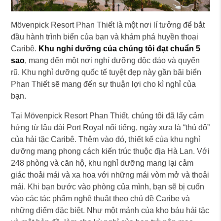
Mövenpick Resort Phan Thiết là một nơi lí tưởng để bắt
đầu hành trình biển của bạn và khám phá huyền thoại
Caribê.
Khu nghỉ dưỡng của chúng tôi đạt chuẩn 5
sao
, mang đến một nơi nghỉ dưỡng độc đáo và quyến
rũ. Khu nghỉ dưỡng quốc tế tuyệt đẹp này gần bãi biển
Phan Thiết sẽ mang đến sự thuận lợi cho kì nghỉ của
bạn.
Tại Mövenpick Resort Phan Thiết, chúng tôi đã lấy cảm
hứng từ lâu đài Port Royal nổi tiếng, ngày xưa là “thủ đô”
của hải tặc Caribê. Thêm vào đó, thiết kế của khu nghỉ
dưỡng mang phong cách kiến trúc thuộc địa Hà Lan. Với
248 phòng và căn hộ, khu nghỉ dưỡng mang lại cảm
giác thoải mái và xa hoa với những mái vòm mở và thoải
mái. Khi bạn bước vào phòng của mình, bạn sẽ bị cuốn
vào các tác phẩm nghệ thuật theo chủ đề Caribe và
những điểm đặc biệt. Như một mảnh của kho báu hải tặc