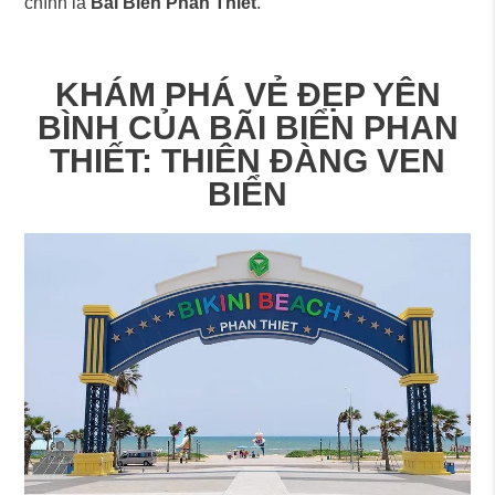
chính là
Bãi Biển Phan Thiết
.
KHÁM PHÁ VẺ ĐẸP YÊN
BÌNH CỦA BÃI BIỂN PHAN
THIẾT: THIÊN ĐÀNG VEN
BIỂN