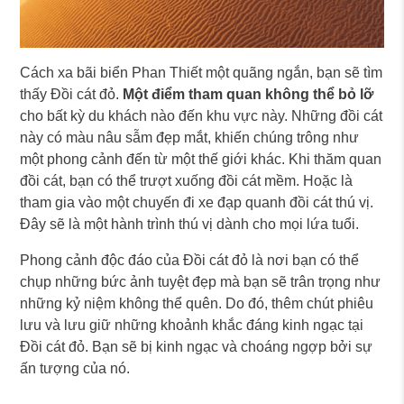
Cách xa bãi biển Phan Thiết một quãng ngắn, bạn sẽ tìm
thấy Đồi cát đỏ.
Một điểm tham quan không thể bỏ lỡ
cho bất kỳ du khách nào đến khu vực này. Những đồi cát
này có màu nâu sẫm đẹp mắt, khiến chúng trông như
một phong cảnh đến từ một thế giới khác. Khi thăm quan
đồi cát, bạn có thể trượt xuống đồi cát mềm. Hoặc là
tham gia vào một chuyến đi xe đạp quanh đồi cát thú vị.
Đây sẽ là một hành trình thú vị dành cho mọi lứa tuổi.
Phong cảnh độc đáo của Đồi cát đỏ là nơi bạn có thể
chụp những bức ảnh tuyệt đẹp mà bạn sẽ trân trọng như
những kỷ niệm không thể quên. Do đó, thêm chút phiêu
lưu và lưu giữ những khoảnh khắc đáng kinh ngạc tại
Đồi cát đỏ. Bạn sẽ bị kinh ngạc và choáng ngợp bởi sự
ấn tượng của nó.