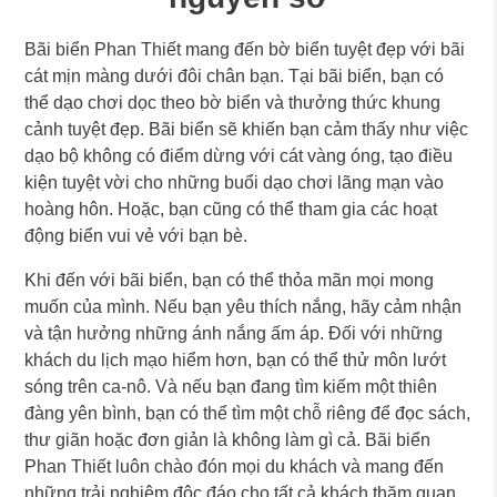
Bãi biển Phan Thiết mang đến bờ biển tuyệt đẹp với bãi
cát mịn màng dưới đôi chân bạn. Tại bãi biển, bạn có
thể dạo chơi dọc theo bờ biển và thưởng thức khung
cảnh tuyệt đẹp. Bãi biển sẽ khiến bạn cảm thấy như việc
dạo bộ không có điểm dừng với cát vàng óng, tạo điều
kiện tuyệt vời cho những buổi dạo chơi lãng mạn vào
hoàng hôn. Hoặc, bạn cũng có thể tham gia các hoạt
động biển vui vẻ với bạn bè.
Khi đến với bãi biển, bạn có thể thỏa mãn mọi mong
muốn của mình. Nếu bạn yêu thích nắng, hãy cảm nhận
và tận hưởng những ánh nắng ấm áp. Đối với những
khách du lịch mạo hiểm hơn, bạn có thể thử môn lướt
sóng trên ca-nô. Và nếu bạn đang tìm kiếm một thiên
đàng yên bình, bạn có thể tìm một chỗ riêng để đọc sách,
thư giãn hoặc đơn giản là không làm gì cả. Bãi biển
Phan Thiết luôn chào đón mọi du khách và mang đến
những trải nghiệm độc đáo cho tất cả khách thăm quan.