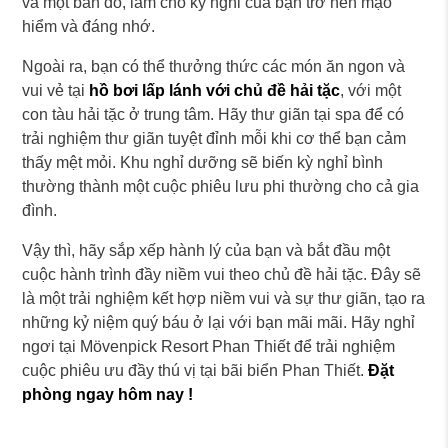
và một bản đồ, làm cho kỳ nghỉ của bạn trở nên mạo
hiểm và đáng nhớ.
Ngoài ra, bạn có thể thưởng thức các món ăn ngon và
vui vẻ tại
hồ bơi lấp lánh với chủ đề hải tặc
, với một
con tàu hải tặc ở trung tâm. Hãy thư giãn tại spa để có
trải nghiệm thư giãn tuyệt đỉnh mỗi khi cơ thể bạn cảm
thấy mệt mỏi. Khu nghỉ dưỡng sẽ biến kỳ nghỉ bình
thường thành một cuộc phiêu lưu phi thường cho cả gia
đình.
Vậy thì, hãy sắp xếp hành lý của bạn và bắt đầu một
cuộc hành trình đầy niềm vui theo chủ đề hải tặc. Đây sẽ
là một trải nghiệm kết hợp niềm vui và sự thư giãn, tạo ra
những kỷ niệm quý báu ở lại với bạn mãi mãi. Hãy nghỉ
ngơi tại Mövenpick Resort Phan Thiết để trải nghiệm
cuộc phiêu ưu đầy thú vị tại bãi biển Phan Thiết.
Đặt
phòng ngay hôm nay !